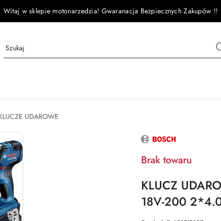
Witaj w sklepie motonarzedzia! Gwaranacja Bezpiecznych Zakupów !!
KLUCZE UDAROWE
NAZWA
PRODUCENTA:
BOSCH
Brak towaru
KLUCZ UDAR
18V-200 2*4.