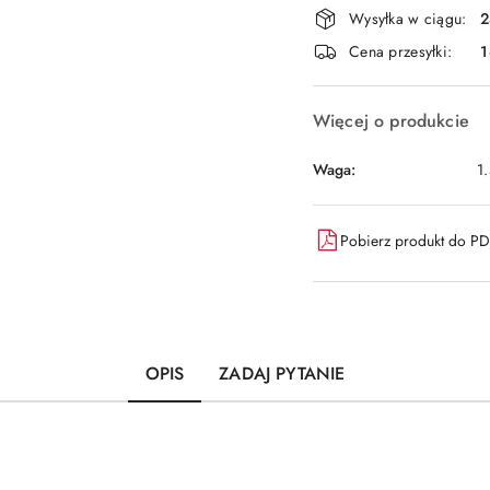
Dostępność
Wysyłka w ciągu:
2
i
Cena przesyłki:
1
dostawa
Więcej o produkcie
Waga:
1
Pobierz produkt do P
OPIS
ZADAJ PYTANIE