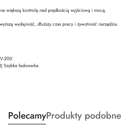
na większą kontrolę nad prędkością wyjściową i mocą.
wyższą wydajność, dłuższy czas pracy i żywotność narzędzia.
8V-200
J Szybka ładowarka
Produkty
Produkty
Polecamy
Produkty podobne
o
o