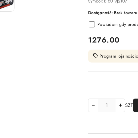
Symbol:
B 6019J2107
Dostępność:
Brak towaru
Powiadom gdy produk
cena:
1276.00
Program lojalnościo
Ilość
SZT