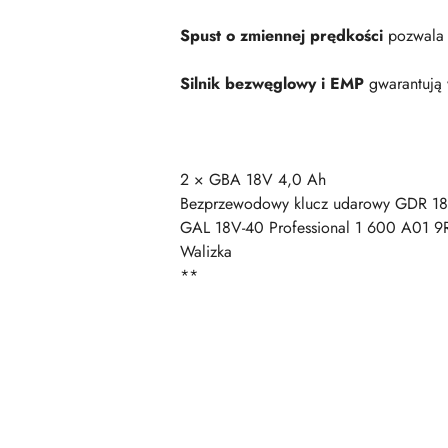
Spust o zmiennej prędkości
pozwala 
Silnik bezwęglowy i EMP
gwarantują 
2 × GBA 18V 4,0 Ah
Bezprzewodowy klucz udarowy GDR 1
GAL 18V-40 Professional 1 600 A01 9R
Walizka
**
Pomiń karuzelę produktów