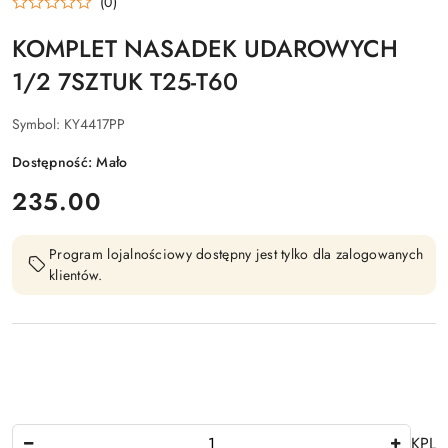
(0)
KOMPLET NASADEK UDAROWYCH
1/2 7SZTUK T25-T60
Symbol:
KY4417PP
Dostępność:
Mało
cena:
235.00
Program lojalnościowy dostępny jest tylko dla zalogowanych
klientów.
Ilość
KPL