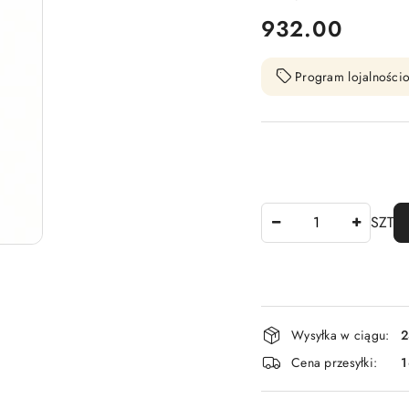
cena:
932.00
Program lojalnościo
Ilość
SZT
Dostępność
Wysyłka w ciągu:
2
i
Cena przesyłki:
1
dostawa