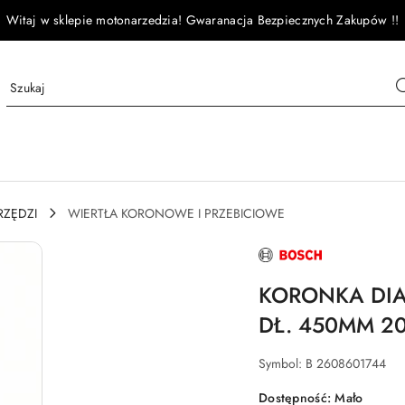
Witaj w sklepie motonarzedzia! Gwaranacja Bezpiecznych Zakupów !!
RZĘDZI
WIERTŁA KORONOWE I PRZEBICIOWE
NAZWA
PRODUCENTA:
BOSCH
KORONKA DIA
DŁ. 450MM 2
Symbol:
B 2608601744
Dostępność:
Mało