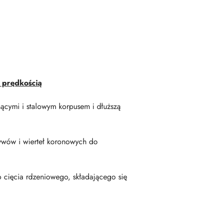
 prędkością
cymi i stalowym korpusem i dłuższą
atywów i wierteł koronowych do
o cięcia rdzeniowego, składającego się