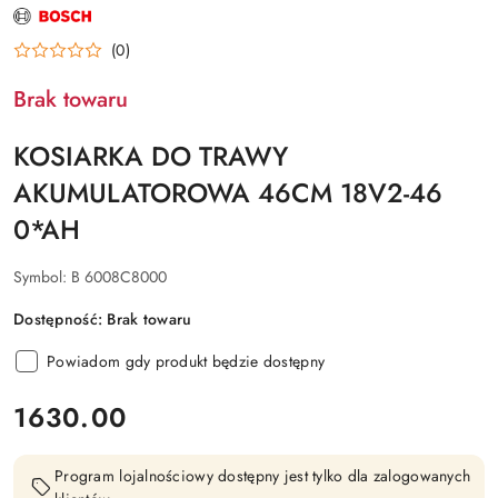
NAZWA
PRODUCENTA:
BOSCH
(0)
Brak towaru
KOSIARKA DO TRAWY
AKUMULATOROWA 46CM 18V2-46
0*AH
Symbol:
B 6008C8000
Dostępność:
Brak towaru
Powiadom gdy produkt będzie dostępny
cena:
1630.00
Program lojalnościowy dostępny jest tylko dla zalogowanych