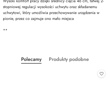
Wysoki komfort pracy dzięki średnicy cięcia 46 cm, łatwej 2-
stopniowej regulacji wysokości uchwytu oraz składanemu
uchwytowi, który umożliwia przechowywanie urządzenia w
pionie, przez co zajmuje ono mało miejsca
**
Produkty
Produkty
Polecamy
Produkty podobne
Pomiń karuzelę produktów
o
o
statusie:
statusie: