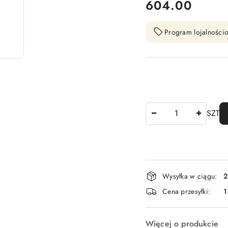
cena:
604.00
Program lojalnościo
Ilość
SZT
Dostępność
Wysyłka w ciągu:
2
i
Cena przesyłki:
1
dostawa
Więcej o produkcie