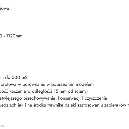
niowa
90 - 1120mm
hni do 500 m2
ć obrotowa w porównaniu w poprzednim modelem
iwość koszenia w odległości 15 mm od ściany)
atwiejszego przechowywania, konserwacji i czyszczenia
ędziach jak i na środku trawnika dzięki zastosowaniu zabieraków
ia