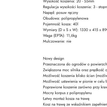
Wysokość koszenia: 20 - 55mm
Regulacja wysokości koszenia: 3 - stop
Napęd: posuw ręczny
Obudowa: polipropylenowa
Pojemność kosza: 40l
Wymiary (D x S x W): 1330 x 415 x 8
Waga (EPTA): 11,6kg
Mulczowanie: nie
Nowy design
Przeznaczona do ogrodów o powierzc
Zwiększona moc silnika oraz prędkoś
Możliwość koszenia blisko ścian (możl
Możliwość ustawienia w pionie w celu ł
Poprawione koszenie zarówno przy kraw
Mocny korpus z polipropylenu
Łatwy montaż kosza na trawę
Kosz na trawę ze wskaźnikiem zapełnien