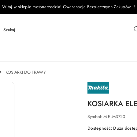
Witaj w sklepie motonarzedzia! Gwaranacja Bezpiecznych Zakupów !!
KOSIARKI DO TRAWY
NAZWA
PRODUCENTA:
MAKITA
KOSIARKA EL
Symbol:
M ELM3720
Dostępność:
Duża dostę