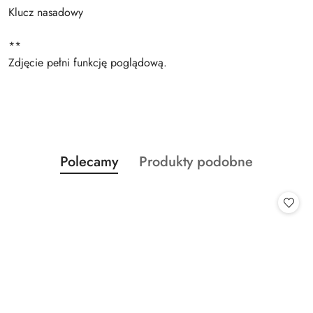
Klucz nasadowy
**
Zdjęcie pełni funkcję poglądową.
Produkty
Produkty
Polecamy
Produkty podobne
Pomiń karuzelę produktów
o
o
statusie:
statusie: