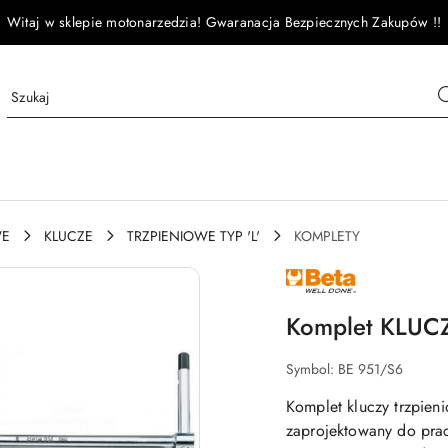
Witaj w sklepie motonarzedzia! Gwaranacja Bezpiecznych Zakupów !!
WE
KLUCZE
TRZPIENIOWE TYP 'L'
KOMPLETY
NAZWA
PRODUCENTA:
BETA
Komplet KLUC
Symbol:
BE 951/S6
Komplet kluczy trzpieni
zaprojektowany do prac