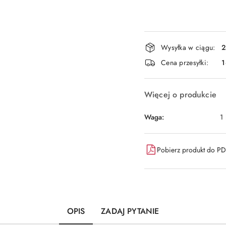
Dostępność
Wysyłka w ciągu:
2
i
Cena przesyłki:
1
dostawa
Więcej o produkcie
Waga:
1
Pobierz produkt do P
OPIS
ZADAJ PYTANIE