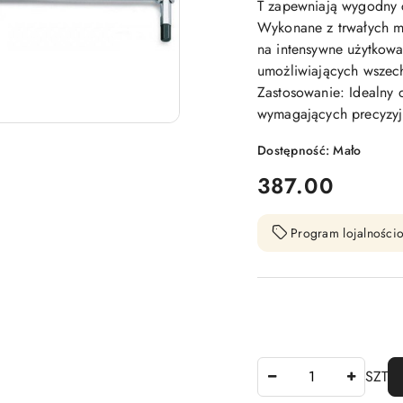
T zapewniają wygodny c
Wykonane z trwałych m
na intensywne użytkowa
umożliwiających wszech
Zastosowanie: Idealny
wymagających precyzyj
Dostępność:
Mało
cena:
387.00
Program lojalnościo
Ilość
SZT