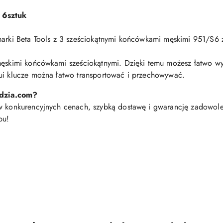
 6sztuk
marki Beta Tools z 3 sześciokątnymi końcówkami męskimi 951/S6 
 męskimi końcówkami sześciokątnymi. Dzięki temu możesz łatwo 
tui klucze można łatwo transportować i przechowywać.
edzia.com?
 w konkurencyjnych cenach, szybką dostawę i gwarancję zadowole
pu!