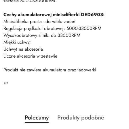
zakresie 5000-33000RPM.
Cechy akumulatorowej miniszlifierki DED6903:
Miniszlifierka prosta - do wielu zadań
Regulacja prędkości obrotowej: 5000-33000RPM
Wysokoobrotowy silnik: do 33000RPM
Miękki uchwyt
Uchwyt na akcesoria
Liczne akcesoria w zestawie
Produkt nie zawiera akumulatora oraz ładowarki
**
Produkty
Produkty
Polecamy
Produkty podobne
Pomiń karuzelę produktów
o
o