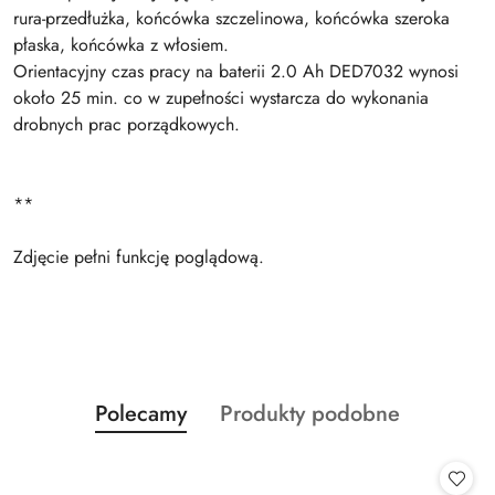
rura-przedłużka, końcówka szczelinowa, końcówka szeroka
płaska, końcówka z włosiem.
Orientacyjny czas pracy na baterii 2.0 Ah DED7032 wynosi
około 25 min. co w zupełności wystarcza do wykonania
drobnych prac porządkowych.
**
Zdjęcie pełni funkcję poglądową.
Produkty
Produkty
Polecamy
Produkty podobne
Pomiń karuzelę produktów
o
o
statusie:
statusie: