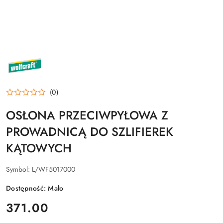
NAZWA
PRODUCENTA:
WOLFCRAFT
(0)
OSŁONA PRZECIWPYŁOWA Z
PROWADNICĄ DO SZLIFIEREK
KĄTOWYCH
Symbol:
L/WF5017000
Dostępność:
Mało
cena:
371.00