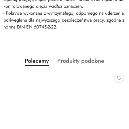
kontrolowanego cięcia wzdłuż oznaczeń.
- Pokrywa wykonana z wytrzymałego, odpornego na uderzenia
poliwęglanu dla najwyższego bezpieczeństwa pracy, zgodna z
normą DIN EN 60745-2-22.
Produkty
Produkty
Polecamy
Produkty podobne
Pomiń karuzelę produktów
o
o
statusie:
statusie: