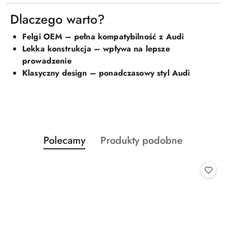
Dlaczego warto?
Felgi OEM – pełna kompatybilność z Audi
Lekka konstrukcja – wpływa na lepsze
prowadzenie
Klasyczny design – ponadczasowy styl Audi
Produkty
Produkty
Polecamy
Produkty podobne
Pomiń karuzelę produktów
o
o
statusie:
statusie: