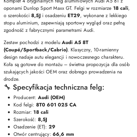
Komplet 4 oryginalnych felg aluminiowych Audi A5 8T z
oponami Dunlop Sport Maxx GT. Felgi w rozmiarze
18 cali
,
o szerokości
8,5J
i osadzeniu
ET29
, wykonane z lekkiego
stopu aluminium, zapewniają sportowy wygląd oraz pełną
zgodność z fabrycznymi parametrami Audi.
Zestaw pochodzi z modelu
Audi A5 8T
(Coupé/Sportback/Cabrio)
. Klasyczny, 10-ramienny
design nadaje autu elegancji i nowoczesnego charakteru.
Koła są gotowe do montażu – świetna propozycja dla osób
szukających jakości OEM oraz dobrego prowadzenia na
drodze.
🔧 Specyfikacja techniczna felg:
Producent:
Audi (OEM)
Kod felgi:
8T0 601 025 CA
Rozmiar:
18 cali
Szerokość:
8,5J
Osadzenie (ET):
29
Otwór centrujący:
66,6 mm