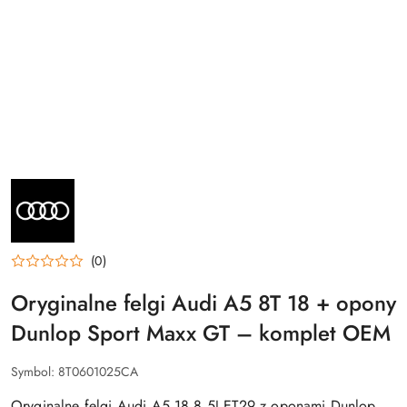
NAZWA
PRODUCENTA:
AUDI
(0)
Oryginalne felgi Audi A5 8T 18 + opony
Dunlop Sport Maxx GT – komplet OEM
Symbol:
8T0601025CA
Oryginalne felgi Audi A5 18 8,5J ET29 z oponami Dunlop