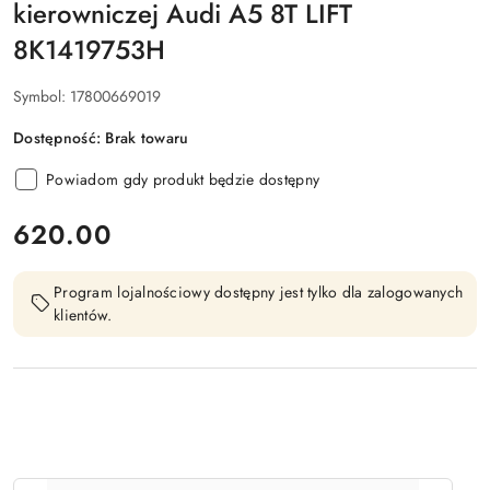
kierowniczej Audi A5 8T LIFT
8K1419753H
Symbol:
17800669019
Dostępność:
Brak towaru
Powiadom gdy produkt będzie dostępny
cena:
620.00
Program lojalnościowy dostępny jest tylko dla zalogowanych
klientów.