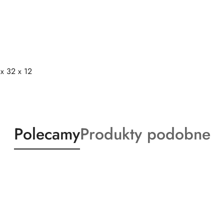
x 32 x 12
Produkty
Produkty
Polecamy
Produkty podobne
o
o
statusie:
statusie: