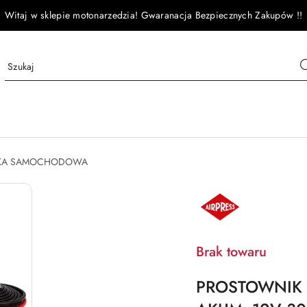
Witaj w sklepie motonarzedzia! Gwaranacja Bezpiecznych Zakupów !!
YKA SAMOCHODOWA
NAZWA
PRODUCENTA:
AIRPRESS
Brak towaru
PROSTOWNIK