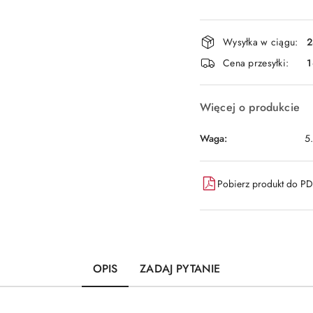
Dostępność
Wysyłka w ciągu:
2
i
Cena przesyłki:
1
dostawa
Więcej o produkcie
Waga:
5
Pobierz produkt do P
OPIS
ZADAJ PYTANIE