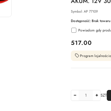
AKUM. 12V 3
Symbol:
AP 77109
Dostępność:
Brak towaru
Powiadom gdy produk
cena:
517.00
Program lojalnościo
Ilość
SZT