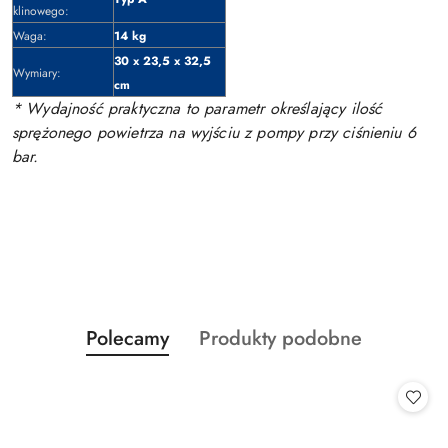
klinowego:
Waga:
14 kg
30 x 23,5 x 32,5
Wymiary:
cm
* Wydajność praktyczna to parametr określający ilość
sprężonego powietrza na wyjściu z pompy przy ciśnieniu 6
bar.
Produkty
Produkty
Polecamy
Produkty podobne
Pomiń karuzelę produktów
o
o
statusie:
statusie: