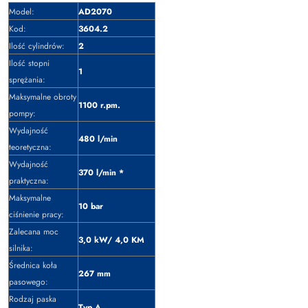
Model:
AD2070
Kod:
3604.2
Ilość cylindrów:
2
Ilość stopni
1
sprężania:
Maksymalne obroty
1100 r.pm.
pompy:
Wydajność
480 l/min
teoretyczna:
Wydajność
370 l/min *
praktyczna:
Maksymalne
10 bar
ciśnienie pracy:
Zalecana moc
3,0 kW/ 4,0 KM
silnika:
Średnica koła
267 mm
pasowego:
Rodzaj paska
Typ A