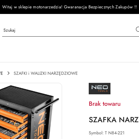
Witaj w sklepie motonarzedzia! Gwaranacja Bezpiecznych Zakupów !!
WE
SZAFKI i WALIZKI NARZĘDZIOWE
NAZWA
PRODUCENTA:
NEO
Brak towaru
SZAFKA NARZ
Symbol:
T N84-221