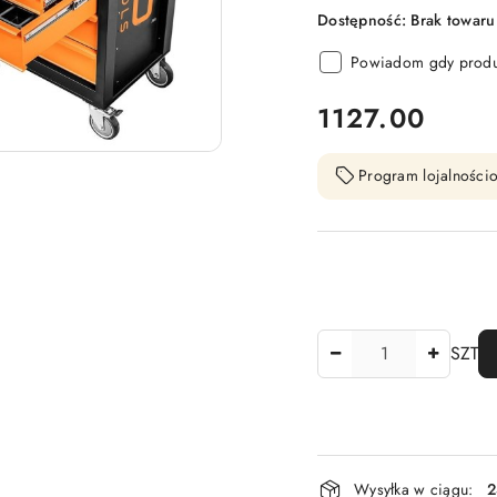
Dostępność:
Brak towaru
Powiadom gdy produk
cena:
1127.00
Program lojalnościo
Ilość
SZT
Dostępność
Wysyłka w ciągu:
2