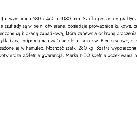
21) o wymiarach 680 x 460 x 1030 mm. Szafka posiada 6 praktycz
 szuflady są w pełni otwierane, posiadają prowadnice kulkowe, za
ieczone są blokadą zapadkową, która zapewnia ochronę otoczenia 
kładziną, odporną na działanie oleju i smarów. Pięciocalowe, cich
żone są w hamulec. Nośność szafki 280 kg. Szafka wyposażona je
twierdza 25-letnia gwarancja. Marka NEO spełnia oczekiwania pr