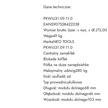
Dane techniczne:
PKWiU31.09.11.0
EAN5907558422238
Wymiar brutto (szer. x wys. x dł.)73,0
Waga49 kg
MarkaNEO TOOLS
PKWiU31.09.11.0
Centralny zamekTak
Blokada kółTak
Półka na duże narzędziaNie
Maksymalny udźwig280 kg
Ilość szuflad6 szt
Typ prowadnicykulkowa
Długość modułu dolnego68 mm
Głębokość modułu dolnego46 mm
Wysokość modułu dolnego103 mm