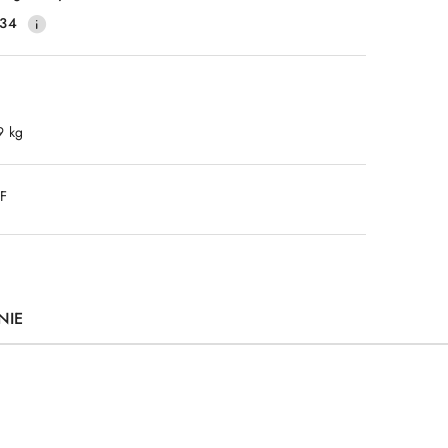
134
9 kg
DF
NIE