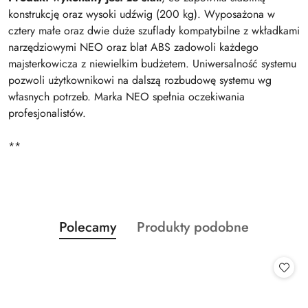
konstrukcję oraz wysoki udźwig (200 kg). Wyposażona w
cztery małe oraz dwie duże szuflady kompatybilne z wkładkami
narzędziowymi NEO oraz blat ABS zadowoli każdego
majsterkowicza z niewielkim budżetem. Uniwersalność systemu
pozwoli użytkownikowi na dalszą rozbudowę systemu wg
własnych potrzeb. Marka NEO spełnia oczekiwania
profesjonalistów.
**
Produkty
Produkty
Polecamy
Produkty podobne
Pomiń karuzelę produktów
o
o
statusie:
statusie: