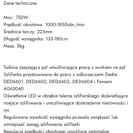
Dane techniczne:
Moc: 750W
Prędkość obrotowa: 1000-1850obr./min
Średnica tarczy: 225mm
Długość wysięgnika: 135-180cm
Masa: 5kg
Turbina zasysająca pył umożliwiająca pracę z workiem na pył
Szlifierka przystosowana do pracy z odkurzaczami Dedra
DED6601, DED6602, DED6603, DED6604 i Pansam
A063040
Oświetlenie LED w obrębie talerza szlifierskiego doświetlające
miejsce szlifowania i umożliwiające dostrzeżenie nierówności i
rys
Regulowana wysokość wysięgnika pozwala zwiększać lub
zmniejszać zasięg szlifowania szlifierki
Regulacja prędkości obrotowej umożliwia optymalne