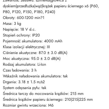
Zawartość zestawu: szlifierka|głowica z
dyskiem|przedłużka|wąż|krążek papieru ściernego x6 (P60,
P80, P120, P150, P180, P240)
Obroty: 600-1200 min?1
Masa: 3 kg
Napięcie: 18 V d.c.
Stopień ochrony: IP20
Pojemność akumulatora: 4000 mAh
Klasa izolacji elektrycznej: III
Ciśnienie akustyczne: 87.0 ± 3.0 dB(A)
Moc akustyczna: 95.0 ± 3.0 dB(A)
Rodzaj akumulatora: Li-Ion
Czas ładowania: 3 h
Wskaźnik naładowania akumulatora: tak
Drgania: 3.18 ± 1.5 m/s2
System odsysania pyłu: tak
Średnica tarczy do mocowania krążków: 215 mm
Średnica krążków papieru ściernego: 210|215|225 mm
Rozmiar gwintu wrzeciona: M6