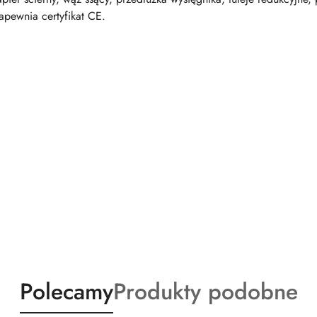
apewnia certyfikat CE.
Produkty
Produkty
Polecamy
Produkty podobne