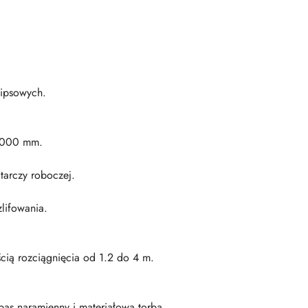
gipsowych.
o 2000 mm.
tarczy roboczej.
lifowania.
ścią rozciągnięcia od 1.2 do 4 m.
, pas naramienny i materiałowa torba.