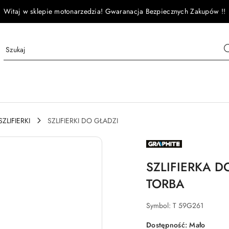
Witaj w sklepie motonarzedzia! Gwaranacja Bezpiecznych Zakupów !!
SZLIFIERKI
SZLIFIERKI DO GŁADZI
NAZWA
PRODUCENTA:
GRAPHITE
SZLIFIERKA 
TORBA
Symbol:
T 59G261
Dostępność:
Mało