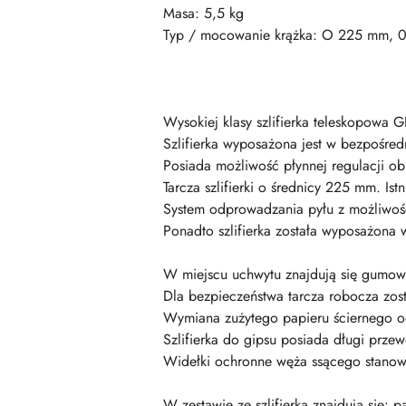
Masa: 5,5 kg
Typ / mocowanie krążka: O 225 mm, 
Wysokiej klasy szlifierka teleskopow
Szlifierka wyposażona jest w bezpośredn
Posiada możliwość płynnej regulacji o
Tarcza szlifierki o średnicy 225 mm. I
System odprowadzania pyłu z możliwoś
Ponadto szlifierka została wyposażona
W miejscu uchwytu znajdują się gumowe
Dla bezpieczeństwa tarcza robocza zost
Wymiana zużytego papieru ściernego od
Szlifierka do gipsu posiada długi prze
Widełki ochronne węża ssącego stanowi
W zestawie ze szlifierką znajdują się: p