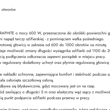
0 otworów
a GRAPHITE o mocy 600 W, przeznaczona do obróbki powierzchni 
i napęd tarczy szlifierskiej - z pominięciem wałka pośredniego.
brotowej głowicy w zakresie od 600 do 1500 obrotów na minutę.
stnieje możliwość zmiany długości wysięgnika szlifierki od 1100 d
cią podłączenia odkurzacza zapewni porządek w miejscu pracy.
 w regulowany dodatkowy uchwyt oraz płynnie regulowaną głowicę 
 nakładki ochronne, zapewniające komfort i stabilność podczas sz
ała osłonięta szczotkową osłoną.
bywa się błyskawicznie, gdyż mocowany jest on na rzep.
wód zasilający o długości 5 m oraz elastyczny wąż ssący z możliwo
ą punkt podparcia szlifierki podczas przerwy w pracy.
apier ścierny, wąż ssący, przedłużka wysięgnika, tuleje redukcyjne