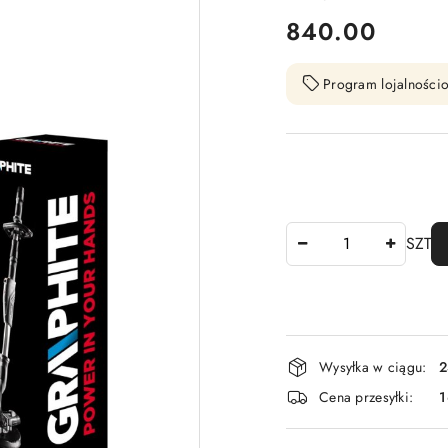
cena:
840.00
Program lojalnościo
Ilość
SZT
Dostępność
Wysyłka w ciągu:
2
i
Cena przesyłki:
1
dostawa