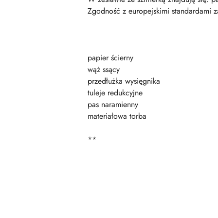
Zgodność z europejskimi standardami z
papier ścierny
wąż ssący
przedłużka wysięgnika
tuleje redukcyjne
pas naramienny
materiałowa torba
**
Pomiń karuzelę produktów