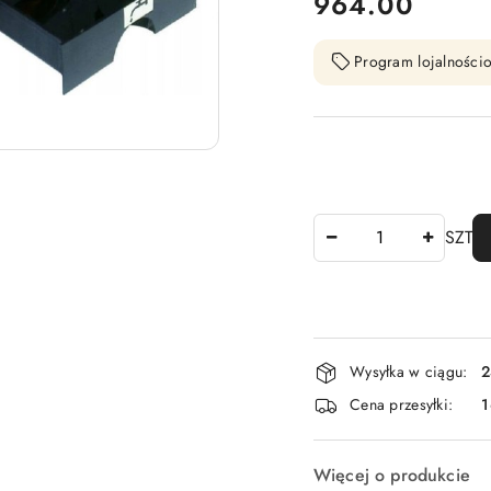
cena:
964.00
Program lojalnościo
Ilość
SZT
Dostępność
Wysyłka w ciągu:
2
i
Cena przesyłki:
1
dostawa
Więcej o produkcie