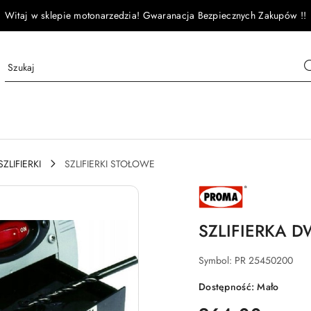
Witaj w sklepie motonarzedzia! Gwaranacja Bezpiecznych Zakupów !!
SZLIFIERKI
SZLIFIERKI STOŁOWE
NAZWA
PRODUCENTA:
PROMA
SZLIFIERKA 
Symbol:
PR 25450200
Dostępność:
Mało