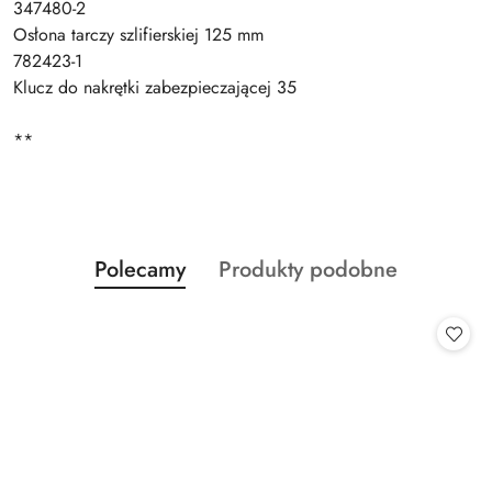
347480-2
Osłona tarczy szlifierskiej 125 mm
782423-1
Klucz do nakrętki zabezpieczającej 35
**
Produkty
Produkty
Polecamy
Produkty podobne
Pomiń karuzelę produktów
o
o
statusie:
statusie: