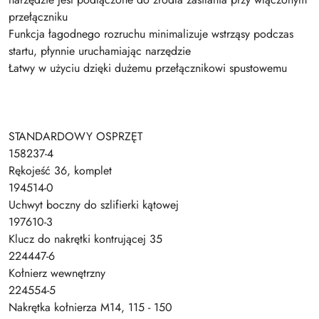
przełączniku
Funkcja łagodnego rozruchu minimalizuje wstrząsy podczas
startu, płynnie uruchamiając narzędzie
Łatwy w użyciu dzięki dużemu przełącznikowi spustowemu
STANDARDOWY OSPRZĘT
158237-4
Rękojeść 36, komplet
194514-0
Uchwyt boczny do szlifierki kątowej
197610-3
Klucz do nakrętki kontrującej 35
224447-6
Kołnierz wewnętrzny
224554-5
Nakrętka kołnierza M14, 115 - 150