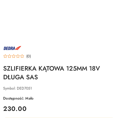
NAZWA
PRODUCENTA:
DEDRA
(0)
SZLIFIERKA KĄTOWA 125MM 18V
DŁUGA SAS
Symbol:
DED7051
Dostępność:
Mało
cena:
230.00