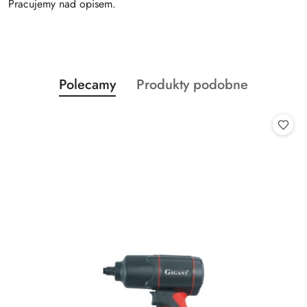
Pracujemy nad opisem.
Produkty
Produkty
Polecamy
Produkty podobne
Pomiń karuzelę produktów
o
o
statusie:
statusie: