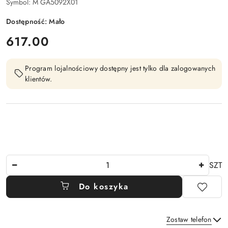
Symbol:
M GA5092X01
Dostępność:
Mało
cena:
617.00
Program lojalnościowy dostępny jest tylko dla zalogowanych
klientów.
Ilość
SZT
Do koszyka
Zostaw telefon