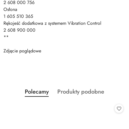
2 608 000 756
Osłona
1 605 510 365
Rękojeść dodatkowa z systemem Vibration Control
2 608 900 000
**
Zdjęcie poglądowe
Produkty
Produkty
Polecamy
Produkty podobne
Pomiń karuzelę produktów
o
o
statusie:
statusie: