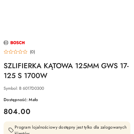
NAZWA
PRODUCENTA:
BOSCH
(0)
SZLIFIERKA KĄTOWA 125MM GWS 17-
125 S 1700W
Symbol:
B 6017D0300
Dostępność:
Mało
cena:
804.00
Program lojalnościowy dostępny jest tylko dla zalogowanych
klientów.