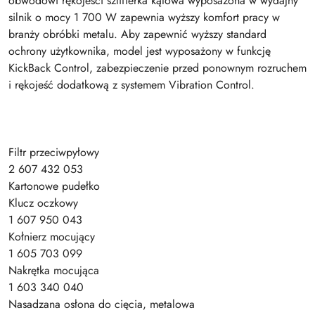
obwodowi rękojeści szlifierka kątowa wyposażona w wydajny
silnik o mocy 1 700 W zapewnia wyższy komfort pracy w
branży obróbki metalu. Aby zapewnić wyższy standard
ochrony użytkownika, model jest wyposażony w funkcję
KickBack Control, zabezpieczenie przed ponownym rozruchem
i rękojeść dodatkową z systemem Vibration Control.
Filtr przeciwpyłowy
2 607 432 053
Kartonowe pudełko
Klucz oczkowy
1 607 950 043
Kołnierz mocujący
1 605 703 099
Nakrętka mocująca
1 603 340 040
Nasadzana osłona do cięcia, metalowa