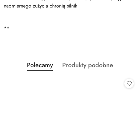
nadmiernego zużycia chronią silnik
**
Produkty
Produkty
Polecamy
Produkty podobne
Pomiń karuzelę produktów
o
o
statusie:
statusie: