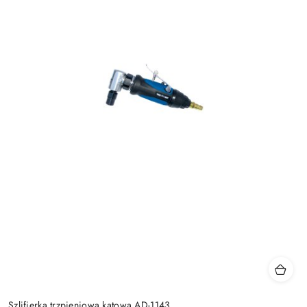
Szlifierka trzpieniowa kątowa AD-1143