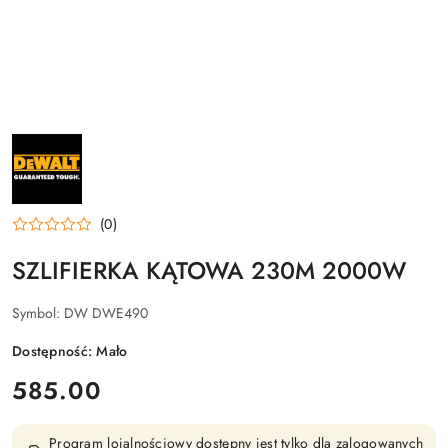
NAZWA
PRODUCENTA:
DEWALT
(0)
SZLIFIERKA KĄTOWA 230M 2000W
Symbol:
DW DWE490
Dostępność:
Mało
cena:
585.00
Program lojalnościowy dostępny jest tylko dla zalogowanych