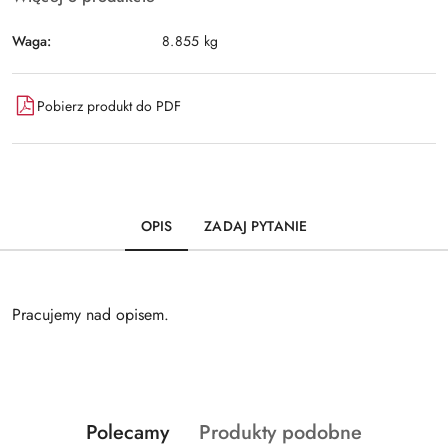
Waga:
8.855 kg
Pobierz produkt do PDF
OPIS
ZADAJ PYTANIE
Pracujemy nad opisem.
Produkty
Produkty
Polecamy
Produkty podobne
Pomiń karuzelę produktów