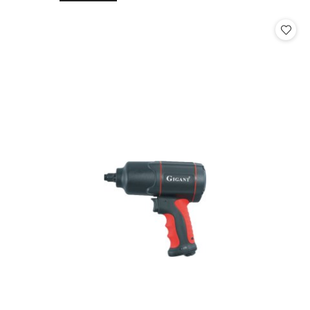
o
o
statusie:
statusie: