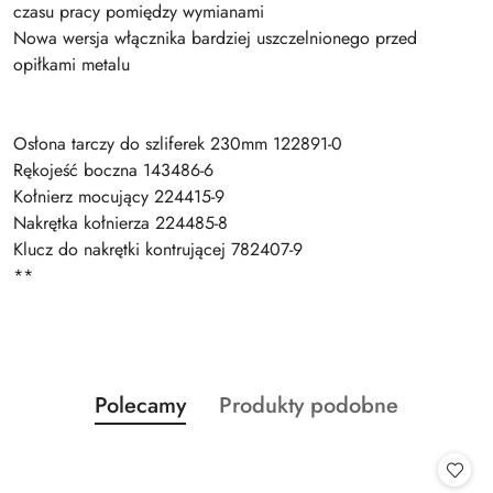
czasu pracy pomiędzy wymianami
Nowa wersja włącznika bardziej uszczelnionego przed
opiłkami metalu
Osłona tarczy do szliferek 230mm 122891-0
Rękojeść boczna 143486-6
Kołnierz mocujący 224415-9
Nakrętka kołnierza 224485-8
Klucz do nakrętki kontrującej 782407-9
**
Produkty
Produkty
Polecamy
Produkty podobne
Pomiń karuzelę produktów
o
o
statusie:
statusie: