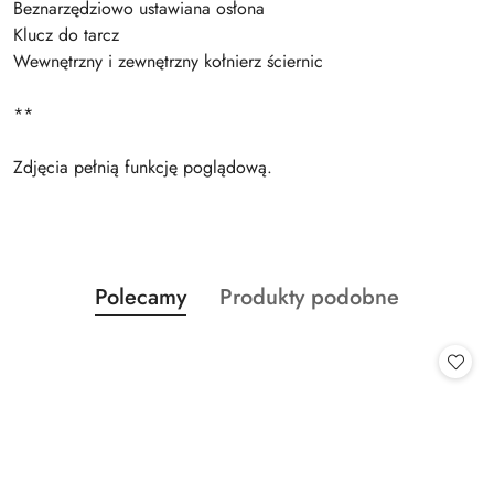
Beznarzędziowo ustawiana osłona
Klucz do tarcz
Wewnętrzny i zewnętrzny kołnierz ściernic
**
Zdjęcia pełnią funkcję poglądową.
Produkty
Produkty
Polecamy
Produkty podobne
Pomiń karuzelę produktów
o
o
statusie:
statusie: