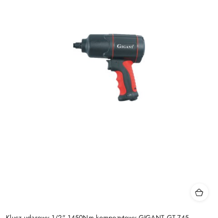
Klucz udarowy 1/2" 1450Nm kompozytowy GIGANT GT-745