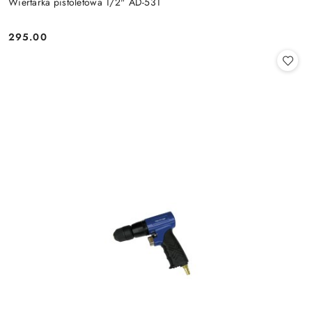
Wiertarka pistoletowa 1/2" AD-531
295.00
Cena: