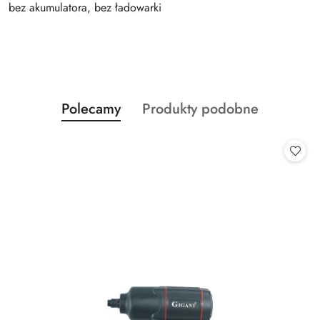
bez akumulatora, bez ładowarki
Produkty
Produkty
Polecamy
Produkty podobne
Pomiń karuzelę produktów
o
o
statusie:
statusie: