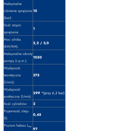
Maksymalne
ciśnienie sprężania
10
(bar):
Ilość stopni
1
sprężania:
Moc silnika
2,2 / 3,0
(kW/KM):
Maksymalne obroty
1050
pompy (r.p.m.):
Wydajność
teoretyczna
375
(l/min):
Wydajność
299
*(przy 6,3 bar)
praktyczna (l/min):
Ilość cylindrów:
2
Pojemność oleju
0,45
(l):
Poziom hałasu L
wa
97