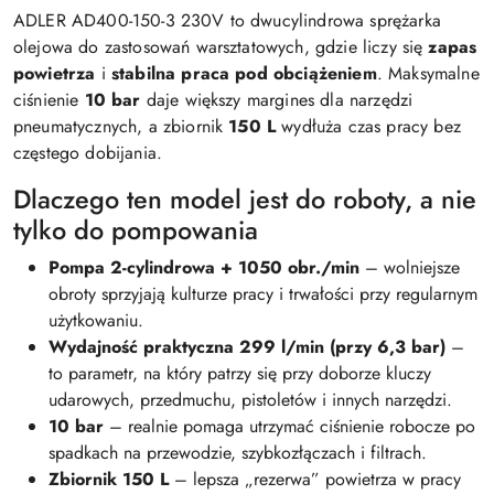
ADLER AD400-150-3 230V to dwucylindrowa sprężarka
olejowa do zastosowań warsztatowych, gdzie liczy się
zapas
powietrza
i
stabilna praca pod obciążeniem
. Maksymalne
ciśnienie
10 bar
daje większy margines dla narzędzi
pneumatycznych, a zbiornik
150 L
wydłuża czas pracy bez
częstego dobijania.
Dlaczego ten model jest do roboty, a nie
tylko do pompowania
Pompa 2-cylindrowa + 1050 obr./min
– wolniejsze
obroty sprzyjają kulturze pracy i trwałości przy regularnym
użytkowaniu.
Wydajność praktyczna 299 l/min (przy 6,3 bar)
–
to parametr, na który patrzy się przy doborze kluczy
udarowych, przedmuchu, pistoletów i innych narzędzi.
10 bar
– realnie pomaga utrzymać ciśnienie robocze po
spadkach na przewodzie, szybkozłączach i filtrach.
Zbiornik 150 L
– lepsza „rezerwa” powietrza w pracy