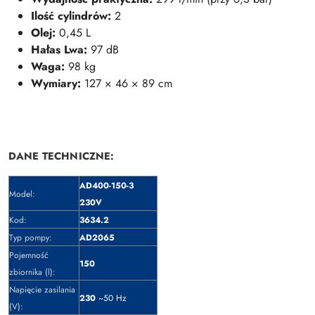
Ilość cylindrów:
2
Olej:
0,45 L
Hałas Lwa:
97 dB
Waga:
98 kg
Wymiary:
127 × 46 × 89 cm
DANE TECHNICZNE:
AD400-150-3
Model:
230V
Kod:
3634.2
Typ pompy:
AD2065
Pojemność
150
zbiornika (l):
Napięcie zasilania
230
~50 Hz
(V):