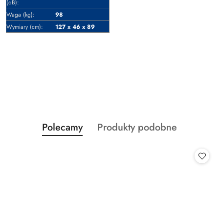
(dB):
Waga (kg):
98
Wymiary (cm):
127 x 46 x 89
Produkty
Produkty
Polecamy
Produkty podobne
Pomiń karuzelę produktów
o
o
statusie:
statusie: