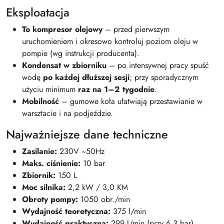
Eksploatacja
To kompresor olejowy
– przed pierwszym
uruchomieniem i okresowo kontroluj poziom oleju w
pompie (wg instrukcji producenta).
Kondensat w zbiorniku
– po intensywnej pracy spuść
wodę
po każdej dłuższej sesji
; przy sporadycznym
użyciu minimum
raz na 1–2 tygodnie
.
Mobilność
– gumowe koła ułatwiają przestawianie w
warsztacie i na podjeździe.
Najważniejsze dane techniczne
Zasilanie:
230V ~50Hz
Maks. ciśnienie:
10 bar
Zbiornik:
150 L
Moc silnika:
2,2 kW / 3,0 KM
Obroty pompy:
1050 obr./min
Wydajność teoretyczna:
375 l/min
Wydajność praktyczna:
299 l/min (przy 6,3 bar)