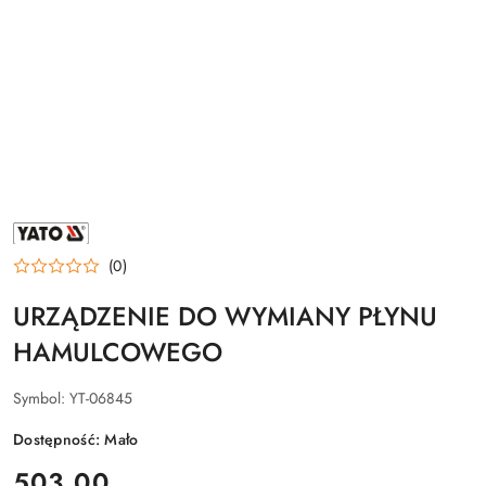
NAZWA
PRODUCENTA:
YATO
(0)
URZĄDZENIE DO WYMIANY PŁYNU
HAMULCOWEGO
Symbol:
YT-06845
Dostępność:
Mało
cena:
503.00