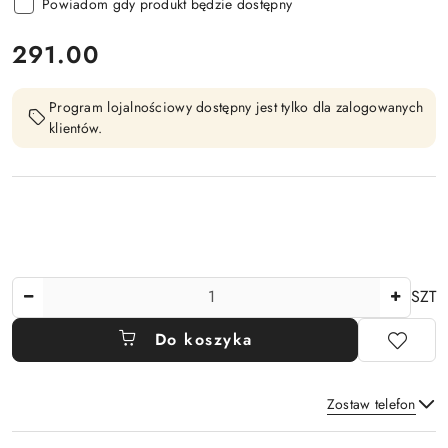
Powiadom gdy produkt będzie dostępny
cena:
291.00
Program lojalnościowy dostępny jest tylko dla zalogowanych
klientów.
Ilość
SZT
Do koszyka
Zostaw telefon
Dostępność