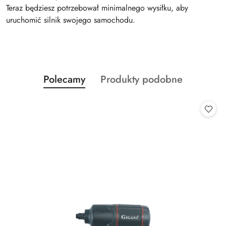
Teraz będziesz potrzebował minimalnego wysiłku, aby
uruchomić silnik swojego samochodu.
Produkty
Produkty
Polecamy
Produkty podobne
Pomiń karuzelę produktów
o
o
statusie:
statusie: