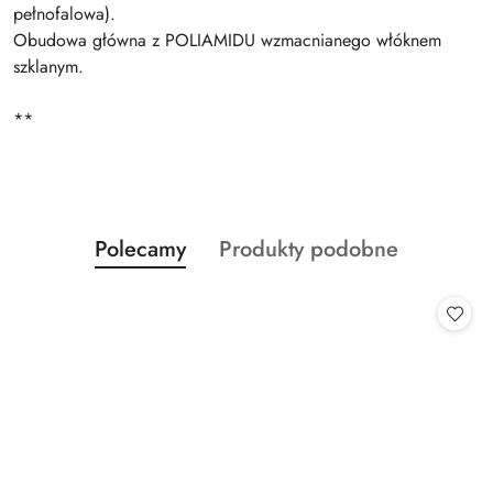
pełnofalowa).
Obudowa główna z POLIAMIDU wzmacnianego włóknem
szklanym.
**
Produkty
Produkty
Polecamy
Produkty podobne
Pomiń karuzelę produktów
o
o
statusie:
statusie: