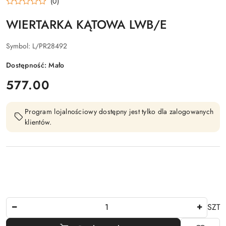
(0)
WIERTARKA KĄTOWA LWB/E
Symbol:
L/PR28492
Dostępność:
Mało
cena:
577.00
Program lojalnościowy dostępny jest tylko dla zalogowanych
klientów.
Ilość
SZT