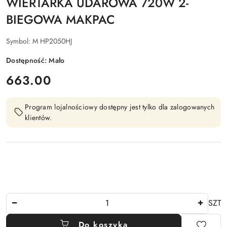
WIERTARKA UDAROWA 720W 2-
BIEGOWA MAKPAC
Symbol:
M HP2050HJ
Dostępność:
Mało
cena:
663.00
Program lojalnościowy dostępny jest tylko dla zalogowanych
klientów.
Ilość
SZT
Do koszyka