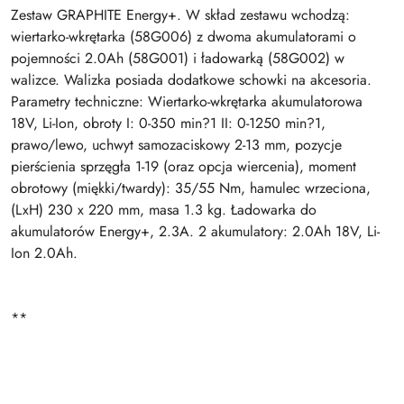
Zestaw GRAPHITE Energy+. W skład zestawu wchodzą:
wiertarko-wkrętarka (58G006) z dwoma akumulatorami o
pojemności 2.0Ah (58G001) i ładowarką (58G002) w
walizce. Walizka posiada dodatkowe schowki na akcesoria.
Parametry techniczne: Wiertarko-wkrętarka akumulatorowa
18V, Li-Ion, obroty I: 0-350 min?1 II: 0-1250 min?1,
prawo/lewo, uchwyt samozaciskowy 2-13 mm, pozycje
pierścienia sprzęgła 1-19 (oraz opcja wiercenia), moment
obrotowy (miękki/twardy): 35/55 Nm, hamulec wrzeciona,
(LxH) 230 x 220 mm, masa 1.3 kg. Ładowarka do
akumulatorów Energy+, 2.3A. 2 akumulatory: 2.0Ah 18V, Li-
Ion 2.0Ah.
**