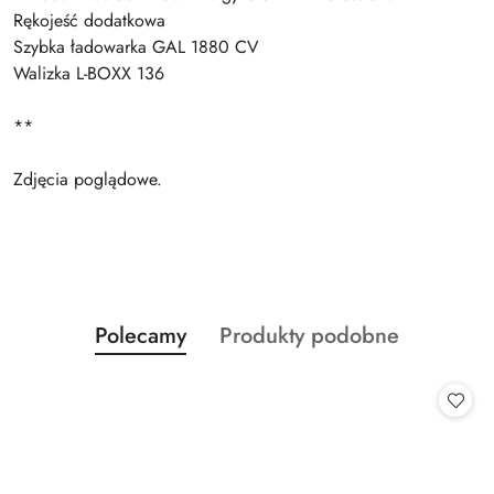
Rękojeść dodatkowa
Szybka ładowarka GAL 1880 CV
Walizka L-BOXX 136
**
Zdjęcia poglądowe.
Produkty
Produkty
Polecamy
Produkty podobne
Pomiń karuzelę produktów
o
o
statusie:
statusie: