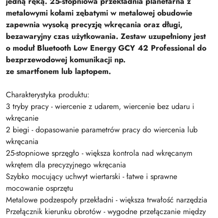
jedną ręką. 25-stopniowa przekładnia planetarna z
metalowymi kołami zębatymi w metalowej obudowie
zapewnia wysoką precyzję wkręcania oraz długi,
bezawaryjny czas użytkowania. Zestaw uzupełniony jest
o moduł Bluetooth Low Energy GCY 42 Professional do
bezprzewodowej komunikacji np.
ze smartfonem lub laptopem.
Charakterystyka produktu:
3 tryby pracy - wiercenie z udarem, wiercenie bez udaru i
wkręcanie
2 biegi - dopasowanie parametrów pracy do wiercenia lub
wkręcania
25-stopniowe sprzęgło - większa kontrola nad wkręcanym
wkrętem dla precyzyjnego wkręcania
Szybko mocujący uchwyt wiertarski - łatwe i sprawne
mocowanie osprzętu
Metalowe podzespoły przekładni - większa trwałość narzędzia
Przełącznik kierunku obrotów - wygodne przełączanie między