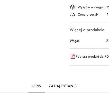
Dostępność
Wysyłka w ciągu:
2
i
Cena przesyłki:
1
dostawa
Więcej o produkcie
Waga:
2
Pobierz produkt do P
OPIS
ZADAJ PYTANIE