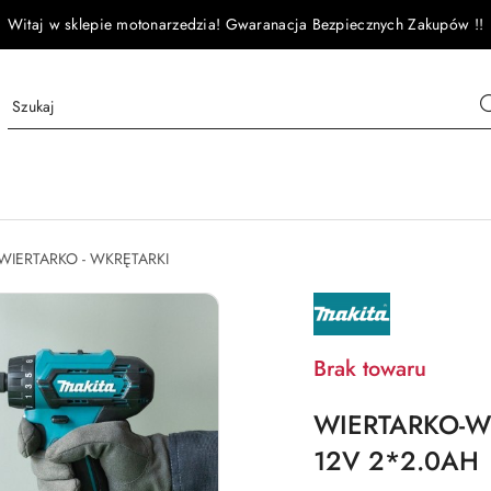
Witaj w sklepie motonarzedzia! Gwaranacja Bezpiecznych Zakupów !!
WIERTARKO - WKRĘTARKI
NAZWA
PRODUCENTA:
MAKITA
Brak towaru
WIERTARKO-
12V 2*2.0AH