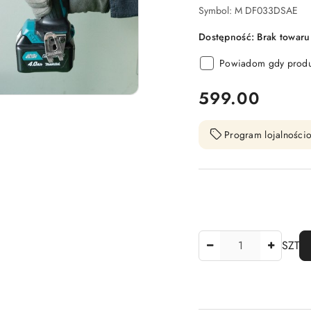
Symbol:
M DF033DSAE
Dostępność:
Brak towaru
Powiadom gdy produk
cena:
599.00
Program lojalnościo
Ilość
SZT