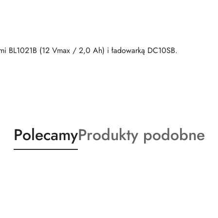
ami BL1021B (12 Vmax / 2,0 Ah) i ładowarką DC10SB.
Produkty
Produkty
Polecamy
Produkty podobne
o
o
statusie:
statusie: