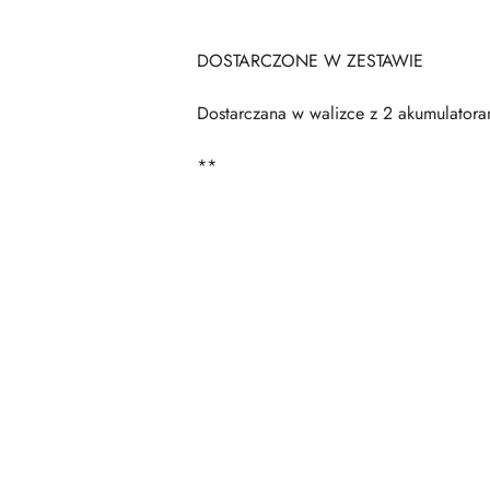
DOSTARCZONE W ZESTAWIE
Dostarczana w walizce z 2 akumulator
**
Pomiń karuzelę produktów