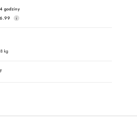
4 godziny
6.99
.8 kg
DF