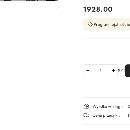
cena:
1928.00
Program lojalnościo
Ilość
SZT
Dostępność
Wysyłka w ciągu:
2
i
Cena przesyłki:
1
dostawa