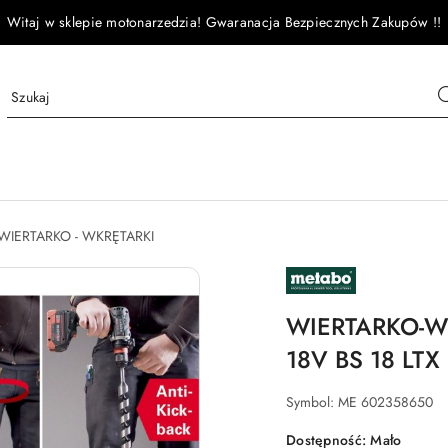
Witaj w sklepie motonarzedzia! Gwaranacja Bezpiecznych Zakupów !!
WIERTARKO - WKRĘTARKI
NAZWA
PRODUCENTA:
METABO
WIERTARKO-
18V BS 18 LTX
Symbol:
ME 602358650
Dostępność:
Mało