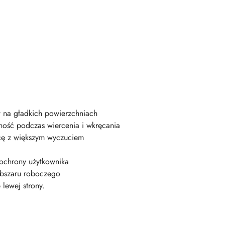
w na gładkich powierzchniach
ność podczas wiercenia i wkręcania
acę z większym wyczuciem
 ochrony użytkownika
obszaru roboczego
lewej strony.