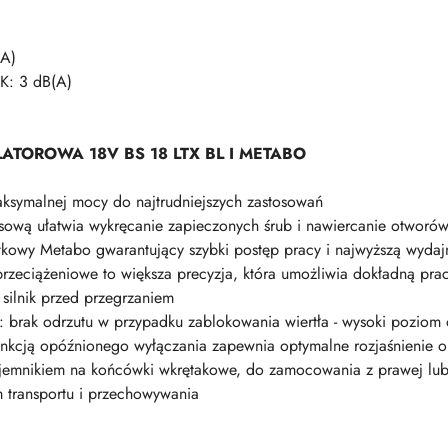
(A)
K: 3 dB(A)
TOROWA 18V BS 18 LTX BL I METABO
aksymalnej mocy do najtrudniejszych zastosowań
sową ułatwia wykręcanie zapieczonych śrub i nawiercanie otworó
otkowy Metabo gwarantujący szybki postęp pracy i najwyższą wydaj
 przeciążeniowe to większa precyzja, która umożliwia dokładną pr
silnik przed przegrzaniem
: brak odrzutu w przypadku zablokowania wiertła - wysoki poziom
unkcją opóźnionego wyłączania zapewnia optymalne rozjaśnienie 
jemnikiem na końcówki wkrętakowe, do zamocowania z prawej lub 
 transportu i przechowywania