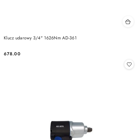
Klucz udarowy 3/4" 1626Nm AD-361
678.00
Cena: