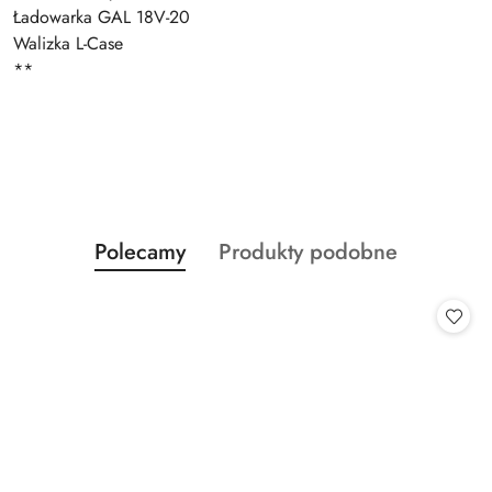
Ładowarka GAL 18V-20
Walizka L-Case
**
Produkty
Produkty
Polecamy
Produkty podobne
Pomiń karuzelę produktów
o
o
statusie:
statusie: