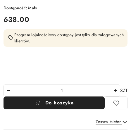
Dostępność:
Mało
cena:
638.00
Program lojalnościowy dostępny jest tylko dla zalogowanych
klientów.
Ilość
SZT
Do koszyka
Zostaw telefon