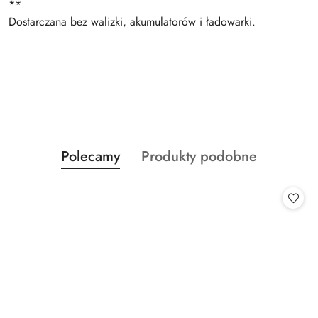
**
Dostarczana bez walizki, akumulatorów i ładowarki.
Produkty
Produkty
Polecamy
Produkty podobne
Pomiń karuzelę produktów
o
o
statusie:
statusie: