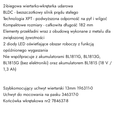
2-biegowa wiertarko-wkrętarka udarowa
BLDC - bezszczotkowy silnik prądu stałego
Technologia XPT - podwyższona odporność na pył i wilgoć
Kompaktowe rozmiary - całkowita długość 182 mm
Elementy przekładni wraz z obudową wykonane z metalu dla
zwiększonej żywotności
2 diody LED oświetlające obszar roboczy z funkcją
opóźnionego wygaszania
Nie współpracuje z akumulatorami BL1811G, BL1813G,
BL1815G (bez elektroniki) oraz akumulatorem BL1815 (18 V /
1,3 Ah)
Szybkomocujący uchwyt wiertarski 13mm 196311-0
Uchwyt do mocowania na pasku 346317-0
Końcówka wkrętakowa nr2 784637-8