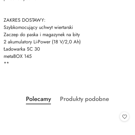
ZAKRES DOSTAWY:
Szybkomocujący uchwyt wiertarski
Zaczep do paska i magazynek na bity
2 akumulatory Li-Power (18 V/2,0 Ah)
Ładowarka SC 30
metaBOX 145
**
Produkty
Produkty
Polecamy
Produkty podobne
Pomiń karuzelę produktów
o
o
statusie:
statusie: