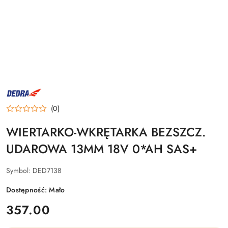
NAZWA
PRODUCENTA:
DEDRA
(0)
WIERTARKO-WKRĘTARKA BEZSZCZ.
UDAROWA 13MM 18V 0*AH SAS+
Symbol:
DED7138
Dostępność:
Mało
cena:
357.00