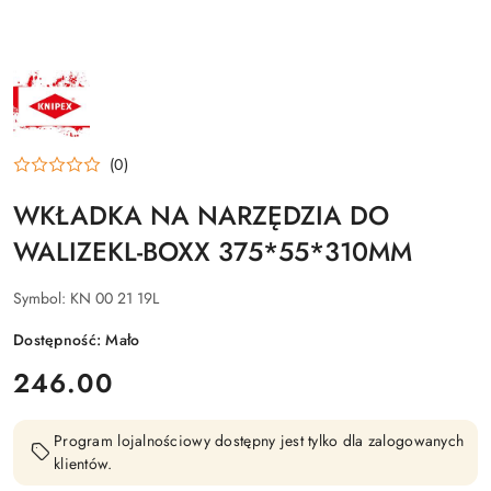
NAZWA
PRODUCENTA:
KNIPEX
(0)
WKŁADKA NA NARZĘDZIA DO
WALIZEKL-BOXX 375*55*310MM
Symbol:
KN 00 21 19L
Dostępność:
Mało
cena:
246.00
Program lojalnościowy dostępny jest tylko dla zalogowanych
klientów.