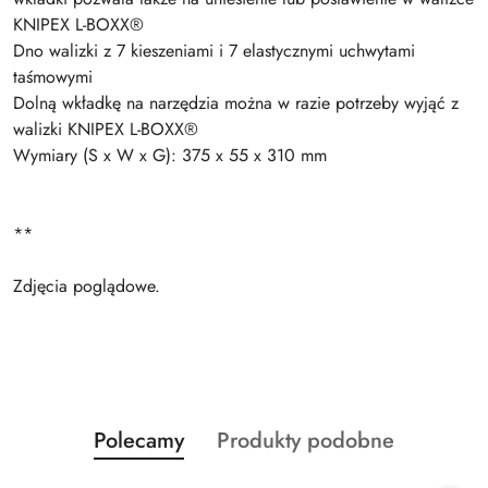
KNIPEX L-BOXX®
Dno walizki z 7 kieszeniami i 7 elastycznymi uchwytami
taśmowymi
Dolną wkładkę na narzędzia można w razie potrzeby wyjąć z
walizki KNIPEX L-BOXX®
Wymiary (S x W x G): 375 x 55 x 310 mm
**
Zdjęcia poglądowe.
Produkty
Produkty
Polecamy
Produkty podobne
Pomiń karuzelę produktów
o
o