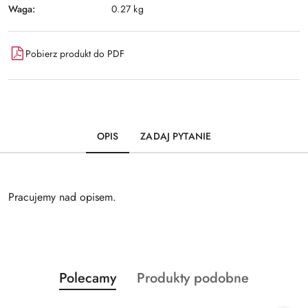
Waga:
0.27 kg
Pobierz produkt do PDF
OPIS
ZADAJ PYTANIE
Pracujemy nad opisem.
Produkty
Produkty
Polecamy
Produkty podobne
Pomiń karuzelę produktów
o
o