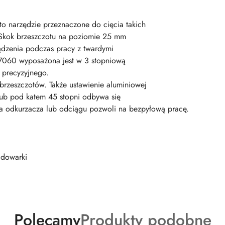
 narzędzie przeznaczone do cięcia takich
. Skok brzeszczotu na poziomie 25 mm
ądzenia podczas pracy z twardymi
7060 wyposażona jest w 3 stopniową
a precyzyjnego.
brzeszczotów. Także ustawienie aluminiowej
 lub pod katem 45 stopni odbywa się
a odkurzacza lub odciągu pozwoli na bezpyłową pracę.
adowarki
Produkty
Produkty
Polecamy
Produkty podobne