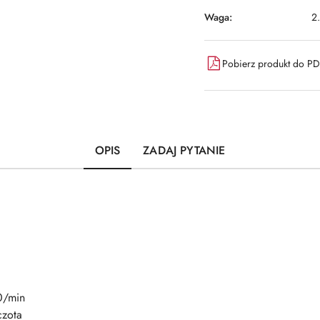
Waga:
2
Pobierz produkt do P
OPIS
ZADAJ PYTANIE
0/min
czota