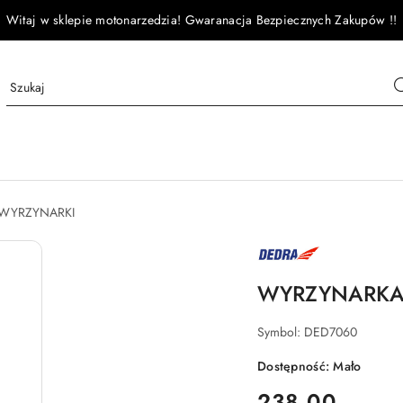
Witaj w sklepie motonarzedzia! Gwaranacja Bezpiecznych Zakupów !!
WYRZYNARKI
NAZWA
PRODUCENTA:
DEDRA
WYRZYNARKA 
Symbol:
DED7060
Dostępność:
Mało
cena:
238.00