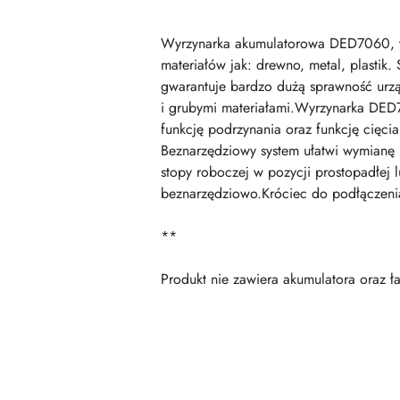
Wyrzynarka akumulatorowa DED7060, to
materiałów jak: drewno, metal, plastik
gwarantuje bardzo dużą sprawność urz
i grubymi materiałami.Wyrzynarka DED
funkcję podrzynania oraz funkcję cięci
Beznarzędziowy system ułatwi wymianę 
stopy roboczej w pozycji prostopadłej
beznarzędziowo.Króciec do podłączeni
**
Produkt nie zawiera akumulatora oraz ł
Pomiń karuzelę produktów