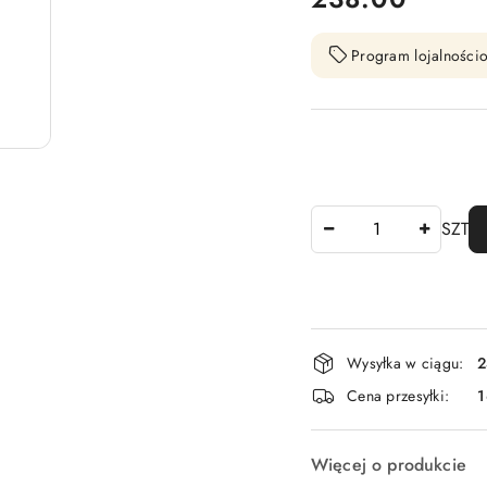
Program lojalnościo
Ilość
SZT
Dostępność
Wysyłka w ciągu:
2
i
Cena przesyłki:
1
dostawa
Więcej o produkcie