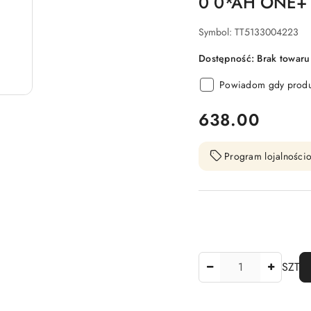
0 0*AH ONE+
Symbol:
TT5133004223
Dostępność:
Brak towaru
Powiadom gdy produk
cena:
638.00
Program lojalnościo
Ilość
SZT