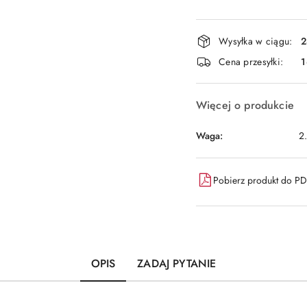
Dostępność
Wysyłka w ciągu:
2
i
Cena przesyłki:
1
dostawa
Więcej o produkcie
Waga:
2
Pobierz produkt do P
OPIS
ZADAJ PYTANIE