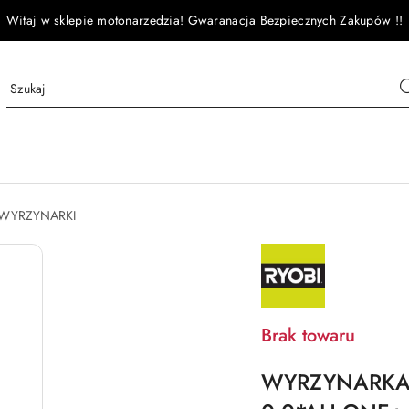
Witaj w sklepie motonarzedzia! Gwaranacja Bezpiecznych Zakupów !!
WYRZYNARKI
NAZWA
PRODUCENTA:
RYOBI
Brak towaru
WYRZYNARKA 