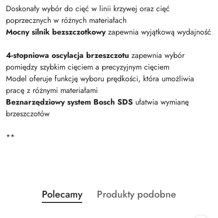
Doskonały wybór do cięć w linii krzywej oraz cięć
poprzecznych w różnych materiałach
Mocny silnik bezszczotkowy
zapewnia wyjątkową wydajność
4-stopniowa oscylacja brzeszczotu
zapewnia wybór
pomiędzy szybkim cięciem a precyzyjnym cięciem
Model oferuje funkcję wyboru prędkości, która umożliwia
pracę z różnymi materiałami
Beznarzędziowy system Bosch SDS
ułatwia wymianę
brzeszczotów
**
Produkty
Produkty
Polecamy
Produkty podobne
Pomiń karuzelę produktów
o
o