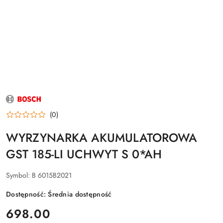
NAZWA
PRODUCENTA:
BOSCH
(0)
WYRZYNARKA AKUMULATOROWA
GST 185-LI UCHWYT S 0*AH
Symbol:
B 6015B2021
Dostępność:
Średnia dostępność
cena:
698.00