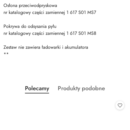
Osłona przeciwodpryskowa
nr katalogowy części zamiennej 1 617 S01 MS7
Pokrywa do odsysania pyłu
nr katalogowy części zamiennej 1 617 S01 MS8
Zestaw nie zawiera ładowarki i akumulatora
**
Produkty
Produkty
Polecamy
Produkty podobne
Pomiń karuzelę produktów
o
o
statusie:
statusie: