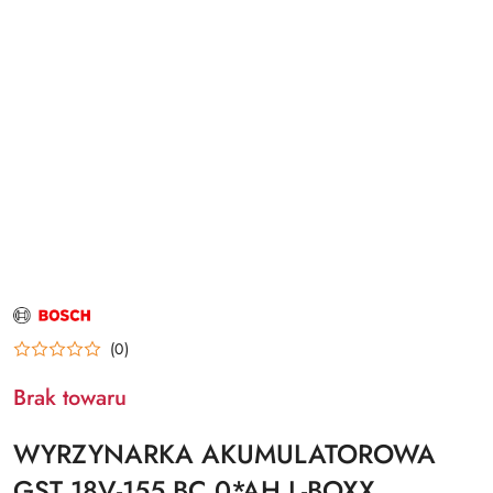
NAZWA
PRODUCENTA:
BOSCH
(0)
Brak towaru
WYRZYNARKA AKUMULATOROWA
GST 18V-155 BC 0*AH L-BOXX