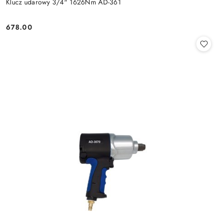
Klucz udarowy 3/4" 1626Nm AD-361
678.00
Cena: