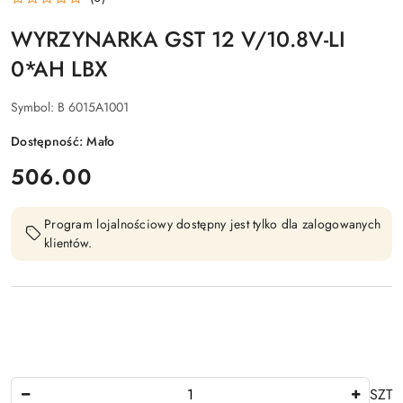
WYRZYNARKA GST 12 V/10.8V-LI
0*AH LBX
Symbol:
B 6015A1001
Dostępność:
Mało
cena:
506.00
Program lojalnościowy dostępny jest tylko dla zalogowanych
klientów.
Ilość
SZT